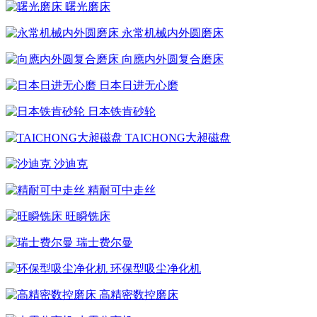
曙光磨床
永常机械内外圆磨床
向應内外圆复合磨床
日本日进无心磨
日本铁肯砂轮
TAICHONG大昶磁盘
沙迪克
精耐可中走丝
旺瞬铣床
瑞士费尔曼
环保型吸尘净化机
高精密数控磨床