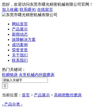
您好，欢迎访问东莞市曙光精密机械有限公司官网！
加入收藏
|
联系曙光
|
在线留言
网站首页
产品展示
新闻动态
故障解决方案
成功案例
荣誉资质
关于我们
联系我们
热门关键词：
旺瞬铣床
永常机械内外圆磨床
当前位置：
首页
>
产品展示
>
高精密数控磨床
- 产品分类 -