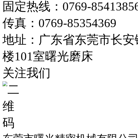
固定热线：0769-8541385
传真：0769-85354369
地址：广东省东莞市长安镇
楼101室曙光磨床
关注我们