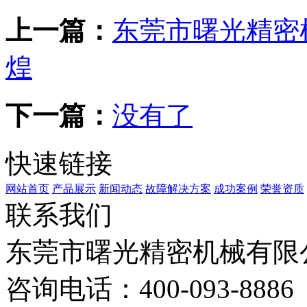
上一篇：
东莞市曙光精密
煌
下一篇：
没有了
快速链接
网站首页
产品展示
新闻动态
故障解决方案
成功案例
荣誉资质
联系我们
东莞市曙光精密机械有限
咨询电话：400-093-8886