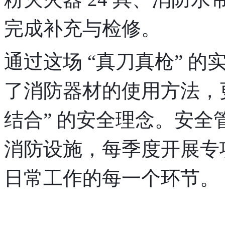
完成补充与检修。
通过这场 “真刀真枪” 
了消防器材的使用方法，
结合” 的安全理念。安
消防设施，每季度开展专
日常工作的每一个环节。