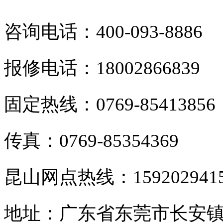
咨询电话：400-093-8886
报修电话：18002866839
固定热线：0769-85413856
传真：0769-85354369
昆山网点热线：159202941
地址：广东省东莞市长安镇