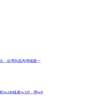
展出：台湾向应内俓端面一
40或者jw320，用jw8