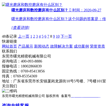
曙光磨床和数控磨床有什么区别？

时间：2020-09-27
曙光磨床和数控磨床有什么区别？这个问题的答案是：传
[查看详情]
48条记录
上一页
1
2
3
4
5
6
7
8
9
10
下一页
快速链接
网站首页
产品展示
新闻动态
故障解决方案
成功案例
荣誉资质
联系我们
东莞市曙光精密机械有限公司
咨询电话：400-093-8886
报修电话：18002866839
固定热线：0769-85413856
传真：0769-85354369
地址：广东省东莞市长安镇厦岗龙源街10号5号楼、7号楼101
关注我们
东莞市曙光精密机械有限公司 版权所有 备案号
粤ICP备19033299号
技
咨询在线客服