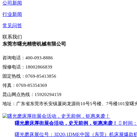
公司新闻
行业新闻
常见问答
联系我们
东莞市曙光精密机械有限公司
咨询电话：400-093-8886
报修电话：18002866839
固定热线：0769-85413856
传真：0769-85354369
昆山网点热线：15920294159
地址：广东省东莞市长安镇厦岗龙源街10号5号楼、7号楼101室曙
曙光磨床厚街展会活动，史无前例，钜惠来袭！

时间：20
曙光磨床展位号：3D20-1DME中国（东莞）机床展爆款