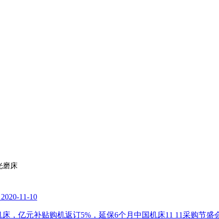
光磨床
20-11-10
机床，亿元补贴购机返订5%，延保6个月中国机床11 11采购节盛